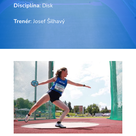
Disciplína
: Disk
Trenér
: Josef Šilhavý