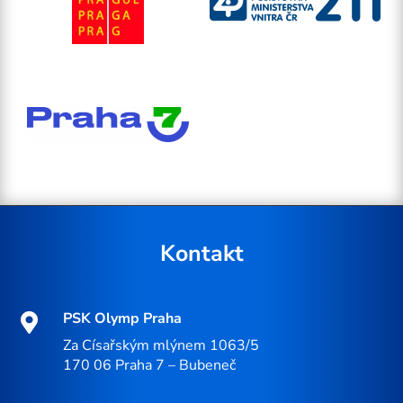
Kontakt
PSK Olymp Praha

Za Císařským mlýnem 1063/5
170 06 Praha 7 – Bubeneč