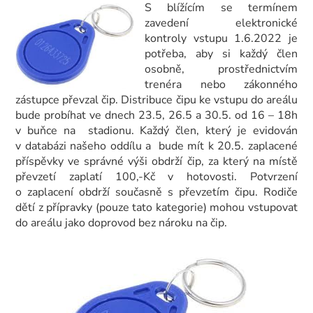
S blížícím se termínem
zavedení elektronické
kontroly vstupu 1.6.2022 je
potřeba, aby si každý člen
osobně, prostřednictvím
trenéra nebo zákonného
zástupce převzal čip. Distribuce čipu ke vstupu do areálu
bude probíhat ve dnech 23.5, 26.5 a 30.5. od 16 – 18h
v buňce na stadionu. Každý člen, který je evidován
v databázi našeho oddílu a bude mít k 20.5. zaplacené
příspěvky ve správné výši obdrží čip, za který na místě
převzetí zaplatí 100,-Kč v hotovosti. Potvrzení
o zaplacení obdrží současně s převzetím čipu. Rodiče
dětí z přípravky (pouze tato kategorie) mohou vstupovat
do areálu jako doprovod bez nároku na čip.