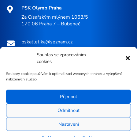
PSK Olymp Praha

Za Císařským mlýnem 1063/5
170 06 Praha 7 – Bubeneč
pskatletika@seznam.cz

+420 605 229 483 (Michal Krčmář)

Souhlas se zpracováním
cookies
Soubory cookie používám k optimalizaci webových stránek a vylepšení
nabízených služeb.
©2026 PSK Olymp Praha - oddíl atletiky
Přijmout
Nositeli autorských práv k fotografiím jsou jejich
Odmítnout
autoři. Pro informace o autorech jednotlivých
fotografií pište na
pskatletika@seznam.cz
.
Nastavení
Všechna práva vyhrazena.
| tvorba a správa webu:
vyladeny-web.cz
|