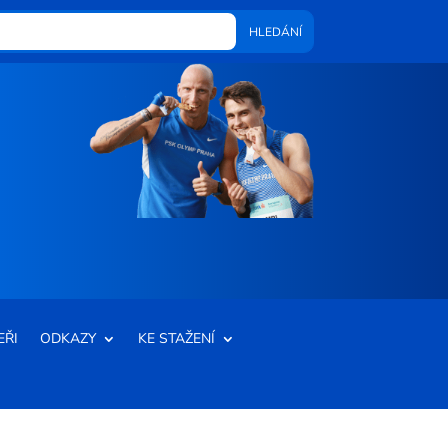
EŘI
ODKAZY
KE STAŽENÍ