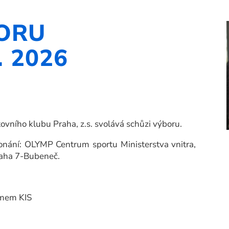
ORU
. 2026
tovního klubu Praha, z.s. svolává schůzi výboru.
konání: OLYMP Centrum sportu Ministerstva vnitra,
raha 7-Bubeneč.
émem KIS