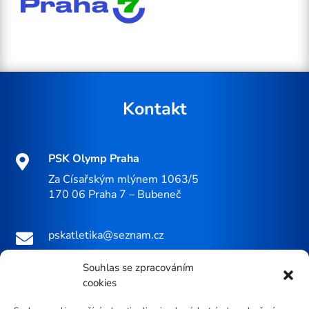
Kontakt
PSK Olymp Praha

Za Císařským mlýnem 1063/5
170 06 Praha 7 – Bubeneč
pskatletika@seznam.cz

+420 605 229 483 (Michal Krčmář)

Souhlas se zpracováním
cookies